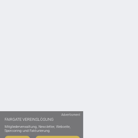
Advertisment
FAIRGATE VEREINSLÖSUNG
Mitgliederverwaltung, Newsletter, Webseite,
Sponsoring und Fakturierung.